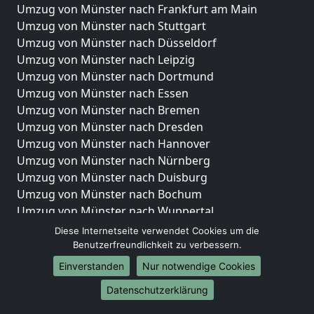
Umzug von Münster nach Frankfurt am Main
Umzug von Münster nach Stuttgart
Umzug von Münster nach Düsseldorf
Umzug von Münster nach Leipzig
Umzug von Münster nach Dortmund
Umzug von Münster nach Essen
Umzug von Münster nach Bremen
Umzug von Münster nach Dresden
Umzug von Münster nach Hannover
Umzug von Münster nach Nürnberg
Umzug von Münster nach Duisburg
Umzug von Münster nach Bochum
Umzug von Münster nach Wuppertal
Umzug von Münster nach Bielefeld
Diese Internetseite verwendet Cookies um die
Umzug von Münster nach Bonn
Benutzerfreundlichkeit zu verbessern.
Umzug von Münster nach Münster
Einverstanden
Nur notwendige Cookies
Internationale-Umzüge
Datenschutzerklärung
Umzug von Münster nach Brasilien