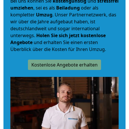
Bei uns können Sie
kostengünstig
und
stressfrei
umziehen
, sei es als
Beiladung
oder als
kompletter
Umzug
. Unser Partnernetzwerk, das
wir über die Jahre aufgebaut haben, ist
deutschlandweit und sogar international
unterwegs.
Holen Sie sich jetzt kostenlose
Angebote
und erhalten Sie einen ersten
Überblick über die Kosten für Ihren Umzug.
Kostenlose Angebote erhalten