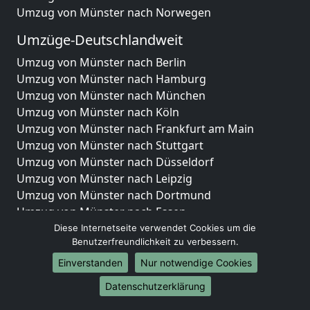
Umzug von Münster nach Norwegen
Umzüge-Deutschlandweit
Umzug von Münster nach Berlin
Umzug von Münster nach Hamburg
Umzug von Münster nach München
Umzug von Münster nach Köln
Umzug von Münster nach Frankfurt am Main
Umzug von Münster nach Stuttgart
Umzug von Münster nach Düsseldorf
Umzug von Münster nach Leipzig
Umzug von Münster nach Dortmund
Umzug von Münster nach Essen
Umzug von Münster nach Bremen
Diese Internetseite verwendet Cookies um die
Benutzerfreundlichkeit zu verbessern.
Umzug von Münster nach Dresden
Umzug von Münster nach Hannover
Einverstanden
Nur notwendige Cookies
Umzug von Münster nach Nürnberg
Datenschutzerklärung
Umzug von Münster nach Duisburg