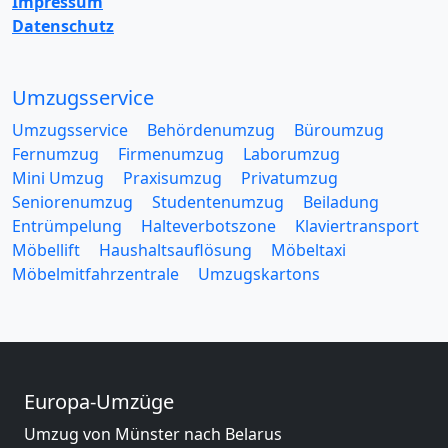
Impressum
Datenschutz
Umzugsservice
Umzugsservice
Behördenumzug
Büroumzug
Fernumzug
Firmenumzug
Laborumzug
Mini Umzug
Praxisumzug
Privatumzug
Seniorenumzug
Studentenumzug
Beiladung
Entrümpelung
Halteverbotszone
Klaviertransport
Möbellift
Haushaltsauflösung
Möbeltaxi
Möbelmitfahrzentrale
Umzugskartons
Europa-Umzüge
Umzug von Münster nach Belarus