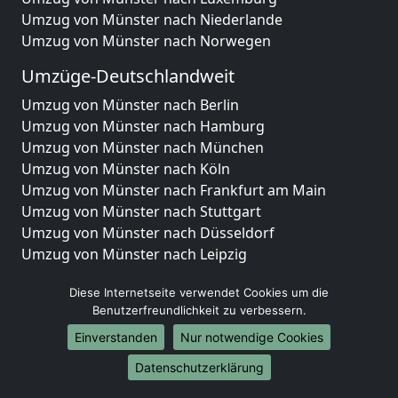
Umzug von Münster nach Niederlande
Umzug von Münster nach Norwegen
Umzüge-Deutschlandweit
Umzug von Münster nach Berlin
Umzug von Münster nach Hamburg
Umzug von Münster nach München
Umzug von Münster nach Köln
Umzug von Münster nach Frankfurt am Main
Umzug von Münster nach Stuttgart
Umzug von Münster nach Düsseldorf
Umzug von Münster nach Leipzig
Umzug von Münster nach Dortmund
Diese Internetseite verwendet Cookies um die
Umzug von Münster nach Essen
Benutzerfreundlichkeit zu verbessern.
Umzug von Münster nach Bremen
Umzug von Münster nach Dresden
Einverstanden
Nur notwendige Cookies
Umzug von Münster nach Hannover
Datenschutzerklärung
Umzug von Münster nach Nürnberg