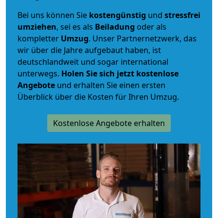
Bei uns können Sie
kostengünstig
und
stressfrei
umziehen
, sei es als
Beiladung
oder als
kompletter
Umzug
. Unser Partnernetzwerk, das
wir über die Jahre aufgebaut haben, ist
deutschlandweit und sogar international
unterwegs.
Holen Sie sich jetzt kostenlose
Angebote
und erhalten Sie einen ersten
Überblick über die Kosten für Ihren Umzug.
Kostenlose Angebote erhalten