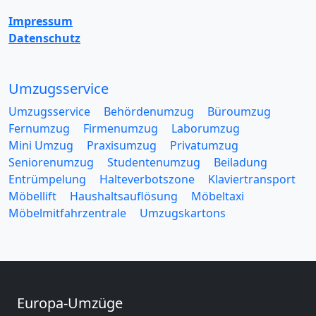
Impressum
Datenschutz
Umzugsservice
Umzugsservice
Behördenumzug
Büroumzug
Fernumzug
Firmenumzug
Laborumzug
Mini Umzug
Praxisumzug
Privatumzug
Seniorenumzug
Studentenumzug
Beiladung
Entrümpelung
Halteverbotszone
Klaviertransport
Möbellift
Haushaltsauflösung
Möbeltaxi
Möbelmitfahrzentrale
Umzugskartons
Europa-Umzüge