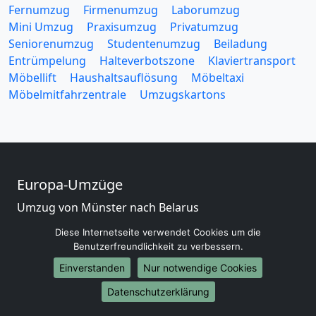
Fernumzug
Firmenumzug
Laborumzug
Mini Umzug
Praxisumzug
Privatumzug
Seniorenumzug
Studentenumzug
Beiladung
Entrümpelung
Halteverbotszone
Klaviertransport
Möbellift
Haushaltsauflösung
Möbeltaxi
Möbelmitfahrzentrale
Umzugskartons
Europa-Umzüge
Umzug von Münster nach Belarus
Umzug von Münster nach Belgien
Diese Internetseite verwendet Cookies um die
Umzug von Münster nach Bulgarien
Benutzerfreundlichkeit zu verbessern.
Umzug von Münster nach Dänemark
Einverstanden
Nur notwendige Cookies
Umzug von Münster nach England
Umzug von Münster nach Portugal
Datenschutzerklärung
Umzug von Münster nach Bosnien