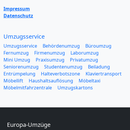
Impressum
Datenschutz
Umzugsservice
Umzugsservice
Behördenumzug
Büroumzug
Fernumzug
Firmenumzug
Laborumzug
Mini Umzug
Praxisumzug
Privatumzug
Seniorenumzug
Studentenumzug
Beiladung
Entrümpelung
Halteverbotszone
Klaviertransport
Möbellift
Haushaltsauflösung
Möbeltaxi
Möbelmitfahrzentrale
Umzugskartons
Europa-Umzüge