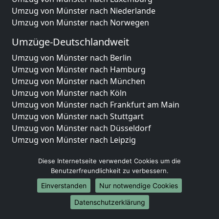
Umzug von Münster nach Niederlande
Umzug von Münster nach Norwegen
Umzüge-Deutschlandweit
Umzug von Münster nach Berlin
Umzug von Münster nach Hamburg
Umzug von Münster nach München
Umzug von Münster nach Köln
Umzug von Münster nach Frankfurt am Main
Umzug von Münster nach Stuttgart
Umzug von Münster nach Düsseldorf
Umzug von Münster nach Leipzig
Umzug von Münster nach Dortmund
Diese Internetseite verwendet Cookies um die
Umzug von Münster nach Essen
Benutzerfreundlichkeit zu verbessern.
Umzug von Münster nach Bremen
Umzug von Münster nach Dresden
Einverstanden
Nur notwendige Cookies
Umzug von Münster nach Hannover
Datenschutzerklärung
Umzug von Münster nach Nürnberg