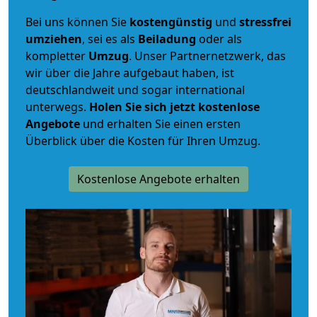
Bei uns können Sie
kostengünstig
und
stressfrei
umziehen
, sei es als
Beiladung
oder als
kompletter
Umzug
. Unser Partnernetzwerk, das
wir über die Jahre aufgebaut haben, ist
deutschlandweit und sogar international
unterwegs.
Holen Sie sich jetzt kostenlose
Angebote
und erhalten Sie einen ersten
Überblick über die Kosten für Ihren Umzug.
Kostenlose Angebote erhalten