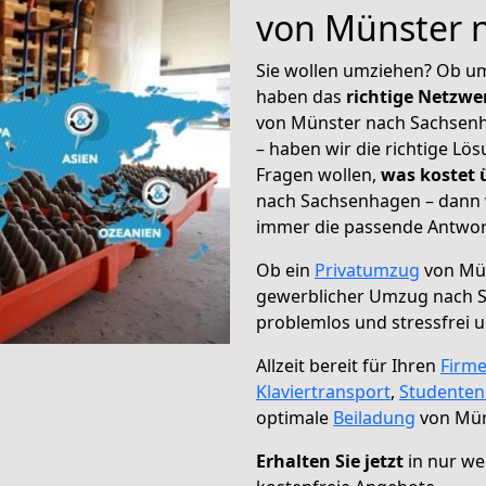
von Münster 
Sie wollen umziehen? Ob um
haben das
richtige Netzw
von Münster nach Sachsenh
– haben wir die richtige Lö
Fragen wollen,
was kostet
nach Sachsenhagen – dann w
immer die passende Antwort
Ob ein
Privatumzug
von Mün
gewerblicher Umzug nach 
problemlos und stressfrei 
Allzeit bereit für Ihren
Firm
Klaviertransport
,
Studente
optimale
Beiladung
von Mün
Erhalten Sie jetzt
in nur we