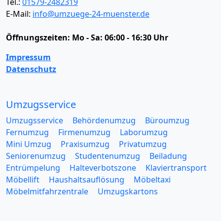
Tel.:
01579-2482319
E-Mail:
info@umzuege-24-muenster.de
Öffnungszeiten:
Mo - Sa: 06:00 - 16:30 Uhr
Impressum
Datenschutz
Umzugsservice
Umzugsservice
Behördenumzug
Büroumzug
Fernumzug
Firmenumzug
Laborumzug
Mini Umzug
Praxisumzug
Privatumzug
Seniorenumzug
Studentenumzug
Beiladung
Entrümpelung
Halteverbotszone
Klaviertransport
Möbellift
Haushaltsauflösung
Möbeltaxi
Möbelmitfahrzentrale
Umzugskartons