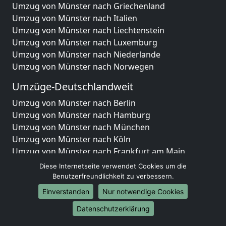
Umzug von Münster nach Griechenland
Umzug von Münster nach Italien
Umzug von Münster nach Liechtenstein
Umzug von Münster nach Luxemburg
Umzug von Münster nach Niederlande
Umzug von Münster nach Norwegen
Umzüge-Deutschlandweit
Umzug von Münster nach Berlin
Umzug von Münster nach Hamburg
Umzug von Münster nach München
Umzug von Münster nach Köln
Umzug von Münster nach Frankfurt am Main
Umzug von Münster nach Stuttgart
Diese Internetseite verwendet Cookies um die
Umzug von Münster nach Düsseldorf
Benutzerfreundlichkeit zu verbessern.
Umzug von Münster nach Leipzig
Einverstanden
Nur notwendige Cookies
Umzug von Münster nach Dortmund
Datenschutzerklärung
Umzug von Münster nach Essen
Umzug von Münster nach Bremen