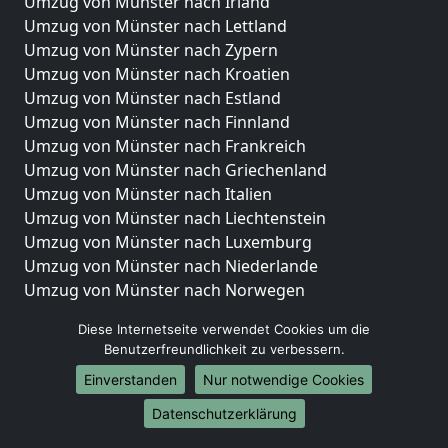
Umzug von Münster nach Irland
Umzug von Münster nach Lettland
Umzug von Münster nach Zypern
Umzug von Münster nach Kroatien
Umzug von Münster nach Estland
Umzug von Münster nach Finnland
Umzug von Münster nach Frankreich
Umzug von Münster nach Griechenland
Umzug von Münster nach Italien
Umzug von Münster nach Liechtenstein
Umzug von Münster nach Luxemburg
Umzug von Münster nach Niederlande
Umzug von Münster nach Norwegen
Umzüge-Deutschlandweit
Diese Internetseite verwendet Cookies um die
Benutzerfreundlichkeit zu verbessern.
Umzug von Münster nach Berlin
Einverstanden
Nur notwendige Cookies
Umzug von Münster nach Hamburg
Umzug von Münster nach München
Datenschutzerklärung
Umzug von Münster nach Köln