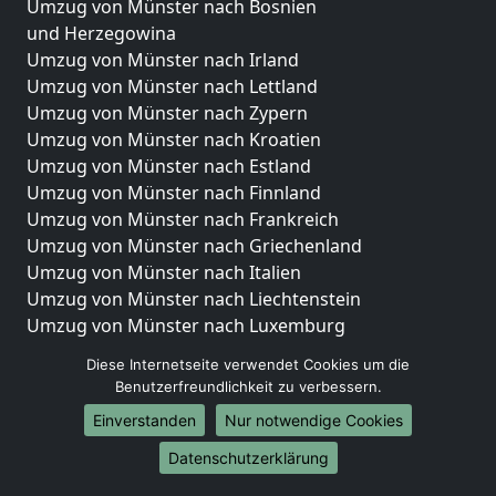
Umzug von Münster nach Bosnien
und Herzegowina
Umzug von Münster nach Irland
Umzug von Münster nach Lettland
Umzug von Münster nach Zypern
Umzug von Münster nach Kroatien
Umzug von Münster nach Estland
Umzug von Münster nach Finnland
Umzug von Münster nach Frankreich
Umzug von Münster nach Griechenland
Umzug von Münster nach Italien
Umzug von Münster nach Liechtenstein
Umzug von Münster nach Luxemburg
Umzug von Münster nach Niederlande
Diese Internetseite verwendet Cookies um die
Umzug von Münster nach Norwegen
Benutzerfreundlichkeit zu verbessern.
Umzüge-Deutschlandweit
Einverstanden
Nur notwendige Cookies
Umzug von Münster nach Berlin
Datenschutzerklärung
Umzug von Münster nach Hamburg