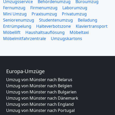
Umzugsservice
Behördenumzug
Büroumzug
Fernumzug
Firmenumzug
Laborumzug
Mini Umzug
Praxisumzug
Privatumzug
Seniorenumzug
Studentenumzug
Beiladung
Entrümpelung
Halteverbotszone
Klaviertransport
Möbellift
Haushaltsauflösung
Möbeltaxi
Möbelmitfahrzentrale
Umzugskartons
Europa-Umzüge
Umzug von Münster nach Belarus
Umzug von Münster nach Belgien
Umzug von Münster nach Bulgarien
Umzug von Münster nach Dänemark
Umzug von Münster nach England
Umzug von Münster nach Portugal