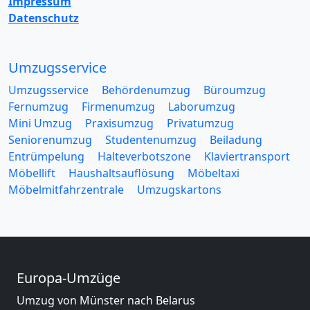
Impressum
Datenschutz
Umzugsservice
Umzugsservice
Behördenumzug
Büroumzug
Fernumzug
Firmenumzug
Laborumzug
Mini Umzug
Praxisumzug
Privatumzug
Seniorenumzug
Studentenumzug
Beiladung
Entrümpelung
Halteverbotszone
Klaviertransport
Möbellift
Haushaltsauflösung
Möbeltaxi
Möbelmitfahrzentrale
Umzugskartons
Europa-Umzüge
Umzug von Münster nach Belarus