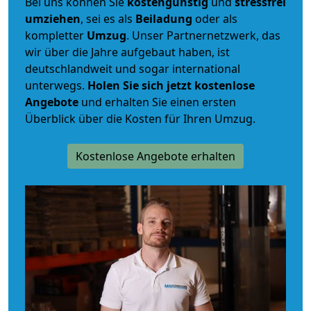
Bei uns können Sie
kostengünstig
und
stressfrei
umziehen
, sei es als
Beiladung
oder als
kompletter
Umzug
. Unser Partnernetzwerk, das
wir über die Jahre aufgebaut haben, ist
deutschlandweit und sogar international
unterwegs.
Holen Sie sich jetzt kostenlose
Angebote
und erhalten Sie einen ersten
Überblick über die Kosten für Ihren Umzug.
Kostenlose Angebote erhalten