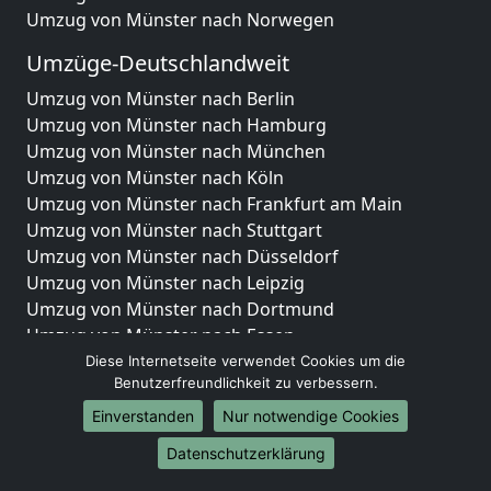
Umzug von Münster nach Norwegen
Umzüge-Deutschlandweit
Umzug von Münster nach Berlin
Umzug von Münster nach Hamburg
Umzug von Münster nach München
Umzug von Münster nach Köln
Umzug von Münster nach Frankfurt am Main
Umzug von Münster nach Stuttgart
Umzug von Münster nach Düsseldorf
Umzug von Münster nach Leipzig
Umzug von Münster nach Dortmund
Umzug von Münster nach Essen
Umzug von Münster nach Bremen
Diese Internetseite verwendet Cookies um die
Benutzerfreundlichkeit zu verbessern.
Umzug von Münster nach Dresden
Umzug von Münster nach Hannover
Einverstanden
Nur notwendige Cookies
Umzug von Münster nach Nürnberg
Datenschutzerklärung
Umzug von Münster nach Duisburg