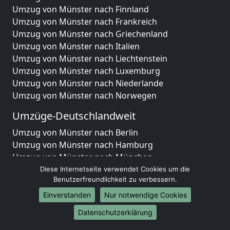
Umzug von Münster nach Finnland
Umzug von Münster nach Frankreich
Umzug von Münster nach Griechenland
Umzug von Münster nach Italien
Umzug von Münster nach Liechtenstein
Umzug von Münster nach Luxemburg
Umzug von Münster nach Niederlande
Umzug von Münster nach Norwegen
Umzüge-Deutschlandweit
Umzug von Münster nach Berlin
Umzug von Münster nach Hamburg
Umzug von Münster nach München
Umzug von Münster nach Köln
Diese Internetseite verwendet Cookies um die
Benutzerfreundlichkeit zu verbessern.
Umzug von Münster nach Frankfurt am Main
Umzug von Münster nach Stuttgart
Einverstanden
Nur notwendige Cookies
Umzug von Münster nach Düsseldorf
Datenschutzerklärung
Umzug von Münster nach Leipzig