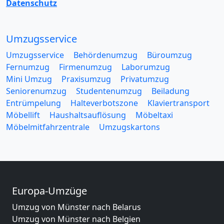
Datenschutz
Umzugsservice
Umzugsservice
Behördenumzug
Büroumzug
Fernumzug
Firmenumzug
Laborumzug
Mini Umzug
Praxisumzug
Privatumzug
Seniorenumzug
Studentenumzug
Beiladung
Entrümpelung
Halteverbotszone
Klaviertransport
Möbellift
Haushaltsauflösung
Möbeltaxi
Möbelmitfahrzentrale
Umzugskartons
Europa-Umzüge
Umzug von Münster nach Belarus
Umzug von Münster nach Belgien