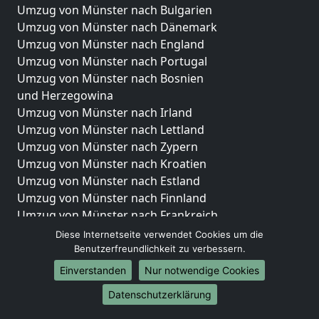
Umzug von Münster nach Bulgarien
Umzug von Münster nach Dänemark
Umzug von Münster nach England
Umzug von Münster nach Portugal
Umzug von Münster nach Bosnien
und Herzegowina
Umzug von Münster nach Irland
Umzug von Münster nach Lettland
Umzug von Münster nach Zypern
Umzug von Münster nach Kroatien
Umzug von Münster nach Estland
Umzug von Münster nach Finnland
Umzug von Münster nach Frankreich
Umzug von Münster nach Griechenland
Diese Internetseite verwendet Cookies um die
Umzug von Münster nach Italien
Benutzerfreundlichkeit zu verbessern.
Umzug von Münster nach Liechtenstein
Einverstanden
Nur notwendige Cookies
Umzug von Münster nach Luxemburg
Datenschutzerklärung
Umzug von Münster nach Niederlande
Umzug von Münster nach Norwegen