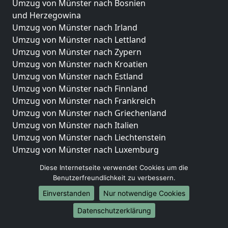
Umzug von Münster nach Bosnien
und Herzegowina
Umzug von Münster nach Irland
Umzug von Münster nach Lettland
Umzug von Münster nach Zypern
Umzug von Münster nach Kroatien
Umzug von Münster nach Estland
Umzug von Münster nach Finnland
Umzug von Münster nach Frankreich
Umzug von Münster nach Griechenland
Umzug von Münster nach Italien
Umzug von Münster nach Liechtenstein
Umzug von Münster nach Luxemburg
Umzug von Münster nach Niederlande
Diese Internetseite verwendet Cookies um die
Umzug von Münster nach Norwegen
Benutzerfreundlichkeit zu verbessern.
Umzüge-Deutschlandweit
Einverstanden
Nur notwendige Cookies
Umzug von Münster nach Berlin
Datenschutzerklärung
Umzug von Münster nach Hamburg