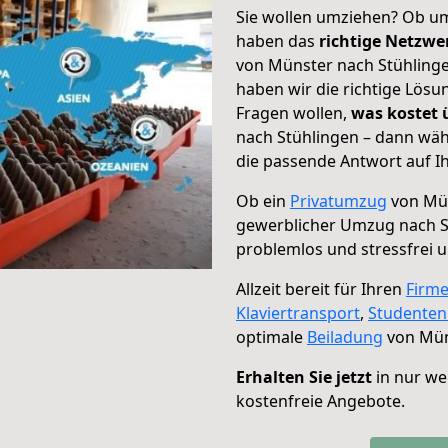
Sie wollen umziehen? Ob um
haben das
richtige Netzw
von Münster nach Stühlinge
haben wir die richtige Lösu
Fragen wollen,
was kostet
nach Stühlingen – dann wäh
die passende Antwort auf Ih
Ob ein
Privatumzug
von Mün
gewerblicher Umzug nach S
problemlos und stressfrei 
Allzeit bereit für Ihren
Firm
Klaviertransport
,
Studente
optimale
Beiladung
von Mün
Erhalten Sie jetzt
in nur we
kostenfreie Angebote.