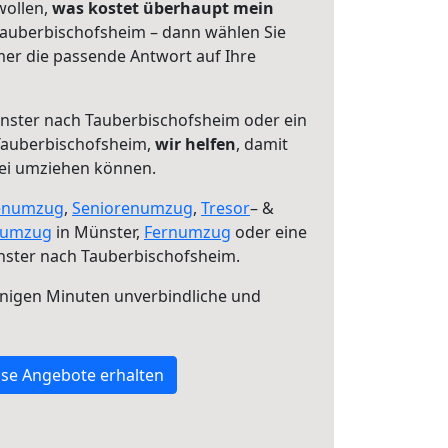
wollen,
was kostet überhaupt mein
auberbischofsheim – dann wählen Sie
mer die passende Antwort auf Ihre
ster nach Tauberbischofsheim oder ein
Tauberbischofsheim,
wir helfen
, damit
rei umziehen können.
enumzug
,
Seniorenumzug
,
Tresor
– &
numzug
in Münster,
Fernumzug
oder eine
ster nach Tauberbischofsheim.
nigen Minuten unverbindliche und
se Angebote erhalten