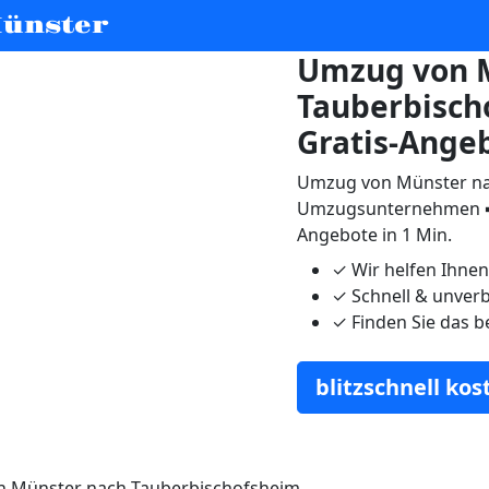
ünster
Umzug von 
Tauberbisch
Gratis-Ange
Umzug von Münster nac
Umzugsunternehmen ➨
Angebote in 1 Min.
✓
Wir helfen Ihne
✓
Schnell & unverb
✓
Finden Sie das b
blitzschnell ko
 Münster nach Tauberbischofsheim