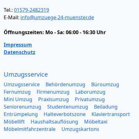
Tel.:
01579-2482319
E-Mail:
info@umzuege-24-muenster.de
Öffnungszeiten:
Mo - Sa: 06:00 - 16:30 Uhr
Impressum
Datenschutz
Umzugsservice
Umzugsservice
Behördenumzug
Büroumzug
Fernumzug
Firmenumzug
Laborumzug
Mini Umzug
Praxisumzug
Privatumzug
Seniorenumzug
Studentenumzug
Beiladung
Entrümpelung
Halteverbotszone
Klaviertransport
Möbellift
Haushaltsauflösung
Möbeltaxi
Möbelmitfahrzentrale
Umzugskartons