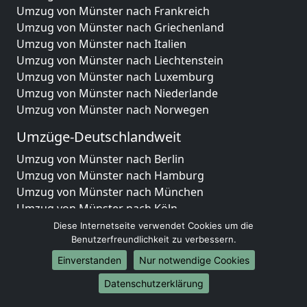
Umzug von Münster nach Frankreich
Umzug von Münster nach Griechenland
Umzug von Münster nach Italien
Umzug von Münster nach Liechtenstein
Umzug von Münster nach Luxemburg
Umzug von Münster nach Niederlande
Umzug von Münster nach Norwegen
Umzüge-Deutschlandweit
Umzug von Münster nach Berlin
Umzug von Münster nach Hamburg
Umzug von Münster nach München
Umzug von Münster nach Köln
Umzug von Münster nach Frankfurt am Main
Diese Internetseite verwendet Cookies um die
Umzug von Münster nach Stuttgart
Benutzerfreundlichkeit zu verbessern.
Umzug von Münster nach Düsseldorf
Einverstanden
Nur notwendige Cookies
Umzug von Münster nach Leipzig
Datenschutzerklärung
Umzug von Münster nach Dortmund
Umzug von Münster nach Essen