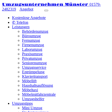
Umzugsunternehmen Münster
01579-
2482319
Angebot
Kostenlose Angebote
✆ Telefon
Leistungen
Behördenumzug
Büroumzug
Fernumzug
Firmenumzug
Laborumzug
Praxisumzug
Privatumzug
Seniorenumzug
Umzugsservice
Entrümpelung
Klaviertransport
Möbellift
Haushaltsauflösung
Möbeltaxi
Möbelmitfahrzentrale
Umzugshelfer
Umzugstipps
Mini Umzug