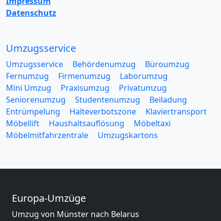
Impressum
Datenschutz
Umzugsservice
Umzugsservice
Behördenumzug
Büroumzug
Fernumzug
Firmenumzug
Laborumzug
Mini Umzug
Praxisumzug
Privatumzug
Seniorenumzug
Studentenumzug
Beiladung
Entrümpelung
Halteverbotszone
Klaviertransport
Möbellift
Haushaltsauflösung
Möbeltaxi
Möbelmitfahrzentrale
Umzugskartons
Europa-Umzüge
Umzug von Münster nach Belarus