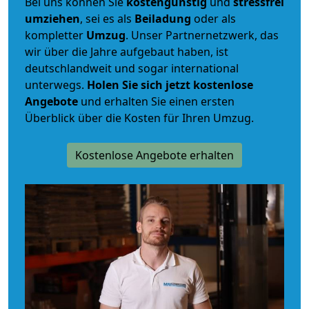
Bei uns können Sie
kostengünstig
und
stressfrei
umziehen
, sei es als
Beiladung
oder als
kompletter
Umzug
. Unser Partnernetzwerk, das
wir über die Jahre aufgebaut haben, ist
deutschlandweit und sogar international
unterwegs.
Holen Sie sich jetzt kostenlose
Angebote
und erhalten Sie einen ersten
Überblick über die Kosten für Ihren Umzug.
Kostenlose Angebote erhalten