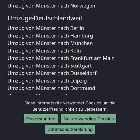
Umzug von Münster nach Norwegen
Umzüge-Deutschlandweit
Umzug von Münster nach Berlin
Umzug von Münster nach Hamburg
Umzug von Münster nach München
Umzug von Münster nach Köln
Umzug von Münster nach Frankfurt am Main
Umzug von Münster nach Stuttgart
Umzug von Münster nach Düsseldorf
Umzug von Münster nach Leipzig
Umzug von Münster nach Dortmund
Umzug von Münster nach Essen
Umzug von Münster nach Bremen
Diese Internetseite verwendet Cookies um die
Benutzerfreundlichkeit zu verbessern.
Umzug von Münster nach Dresden
Umzug von Münster nach Hannover
Einverstanden
Nur notwendige Cookies
Umzug von Münster nach Nürnberg
Datenschutzerklärung
Umzug von Münster nach Duisburg