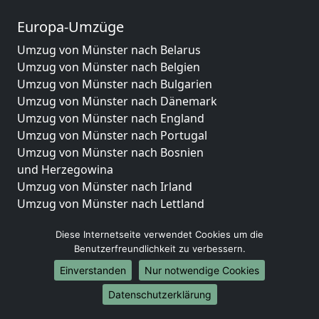
Europa-Umzüge
Umzug von Münster nach Belarus
Umzug von Münster nach Belgien
Umzug von Münster nach Bulgarien
Umzug von Münster nach Dänemark
Umzug von Münster nach England
Umzug von Münster nach Portugal
Umzug von Münster nach Bosnien
und Herzegowina
Umzug von Münster nach Irland
Umzug von Münster nach Lettland
Umzug von Münster nach Zypern
Diese Internetseite verwendet Cookies um die
Umzug von Münster nach Kroatien
Benutzerfreundlichkeit zu verbessern.
Umzug von Münster nach Estland
Umzug von Münster nach Finnland
Einverstanden
Nur notwendige Cookies
Umzug von Münster nach Frankreich
Datenschutzerklärung
Umzug von Münster nach Griechenland