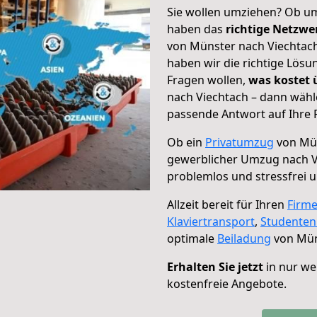
Sie wollen umziehen? Ob um
haben das
richtige Netzw
von Münster nach Viechtach
haben wir die richtige Lösu
Fragen wollen,
was kostet
nach Viechtach – dann wähl
passende Antwort auf Ihre 
Ob ein
Privatumzug
von Mün
gewerblicher Umzug nach V
problemlos und stressfrei 
Allzeit bereit für Ihren
Firm
Klaviertransport
,
Studente
optimale
Beiladung
von Mün
Erhalten Sie jetzt
in nur we
kostenfreie Angebote.