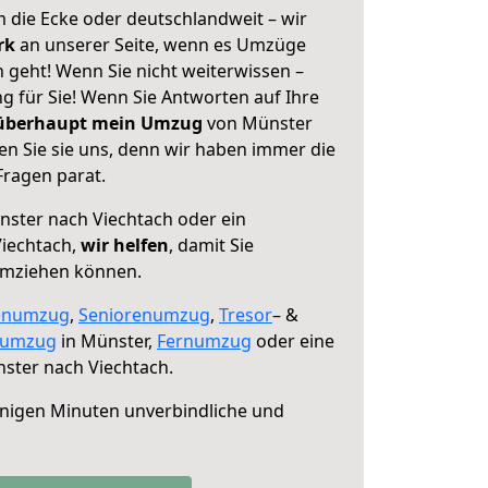
 die Ecke oder deutschlandweit – wir
erk
an unserer Seite, wenn es Umzüge
 geht! Wenn Sie nicht weiterwissen –
ng für Sie! Wenn Sie Antworten auf Ihre
 überhaupt mein Umzug
von Münster
en Sie sie uns, denn wir haben immer die
Fragen parat.
ster nach Viechtach oder ein
iechtach,
wir helfen
, damit Sie
umziehen können.
enumzug
,
Seniorenumzug
,
Tresor
– &
numzug
in Münster,
Fernumzug
oder eine
ster nach Viechtach.
nigen Minuten unverbindliche und