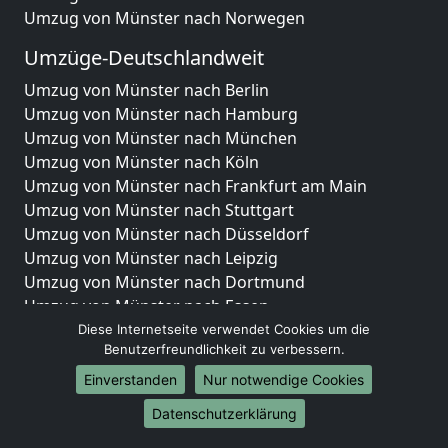
Umzug von Münster nach Norwegen
Umzüge-Deutschlandweit
Umzug von Münster nach Berlin
Umzug von Münster nach Hamburg
Umzug von Münster nach München
Umzug von Münster nach Köln
Umzug von Münster nach Frankfurt am Main
Umzug von Münster nach Stuttgart
Umzug von Münster nach Düsseldorf
Umzug von Münster nach Leipzig
Umzug von Münster nach Dortmund
Umzug von Münster nach Essen
Umzug von Münster nach Bremen
Diese Internetseite verwendet Cookies um die
Benutzerfreundlichkeit zu verbessern.
Umzug von Münster nach Dresden
Umzug von Münster nach Hannover
Einverstanden
Nur notwendige Cookies
Umzug von Münster nach Nürnberg
Datenschutzerklärung
Umzug von Münster nach Duisburg