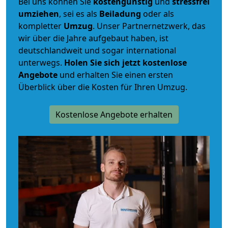
Bei uns können Sie
kostengünstig
und
stressfrei
umziehen
, sei es als
Beiladung
oder als
kompletter
Umzug
. Unser Partnernetzwerk, das
wir über die Jahre aufgebaut haben, ist
deutschlandweit und sogar international
unterwegs.
Holen Sie sich jetzt kostenlose
Angebote
und erhalten Sie einen ersten
Überblick über die Kosten für Ihren Umzug.
Kostenlose Angebote erhalten