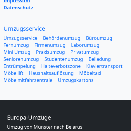
Impressum
Datenschutz
Umzugsservice
Umzugsservice
Behördenumzug
Büroumzug
Fernumzug
Firmenumzug
Laborumzug
Mini Umzug
Praxisumzug
Privatumzug
Seniorenumzug
Studentenumzug
Beiladung
Entrümpelung
Halteverbotszone
Klaviertransport
Möbellift
Haushaltsauflösung
Möbeltaxi
Möbelmitfahrzentrale
Umzugskartons
Europa-Umzüge
Umzug von Münster nach Belarus