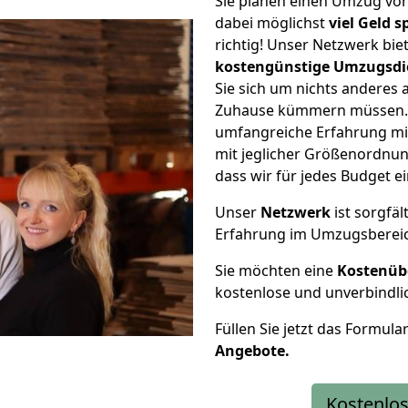
Sie planen einen Umzug vo
dabei möglichst
viel Geld 
richtig! Unser Netzwerk bi
kostengünstige Umzugsdi
Sie sich um nichts anderes 
Zuhause kümmern müssen. W
umfangreiche Erfahrung m
mit jeglicher Größenordnun
dass wir für jedes Budget 
Unser
Netzwerk
ist sorgfäl
Erfahrung im Umzugsberei
Sie möchten eine
Kostenüb
kostenlose und unverbindli
Füllen Sie jetzt das Formula
Angebote.
Kostenlos