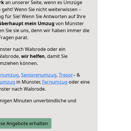
erk
an unserer Seite, wenn es Umzüge
geht! Wenn Sie nicht weiterwissen –
ng für Sie! Wenn Sie Antworten auf Ihre
 überhaupt mein Umzug
von Münster
n Sie sie uns, denn wir haben immer die
Fragen parat.
ster nach Walsrode oder ein
Walsrode,
wir helfen
, damit Sie
umziehen können.
enumzug
,
Seniorenumzug
,
Tresor
– &
numzug
in Münster,
Fernumzug
oder eine
ster nach Walsrode.
nigen Minuten unverbindliche und
se Angebote erhalten