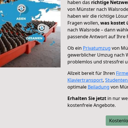
haben das
richtige Netzw
von Münster nach Walsrode 
haben wir die richtige Lösu
Fragen wollen,
was kostet
nach Walsrode – dann wähle
passende Antwort auf Ihre 
Ob ein
Privatumzug
von Mün
gewerblicher Umzug nach 
problemlos und stressfrei 
Allzeit bereit für Ihren
Firm
Klaviertransport
,
Studente
optimale
Beiladung
von Mün
Erhalten Sie jetzt
in nur we
kostenfreie Angebote.
Kostenlo