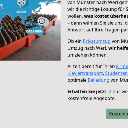
von Münster nach Werl geht
wir die richtige Lösung für
wollen,
was kostet überh
– dann wählen Sie sie uns,
Antwort auf Ihre Fragen par
Ob ein
Privatumzug
von Mün
Umzug nach Werl,
wir helf
umziehen können.
Allzeit bereit für Ihren
Firm
Klaviertransport
,
Studente
optimale
Beiladung
von Mün
Erhalten Sie jetzt
in nur we
kostenfreie Angebote.
Kostenlo