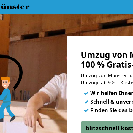
ünster
Umzug von M
100 % Grati
Umzug von Münster na
Umzüge ab 90€ – Koste
✓
Wir helfen Ihne
✓
Schnell & unverb
✓
Finden Sie das 
blitzschnell ko