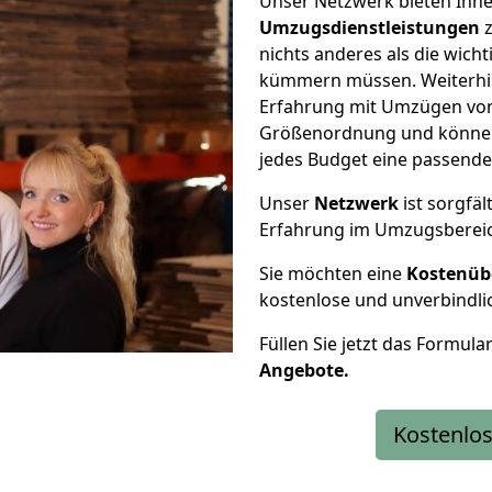
Unser Netzwerk bieten Ihn
Umzugsdienstleistungen
z
nichts anderes als die wic
kümmern müssen. Weiterhin
Erfahrung mit Umzügen von 
Größenordnung und können 
jedes Budget eine passende
Unser
Netzwerk
ist sorgfäl
Erfahrung im Umzugsberei
Sie möchten eine
Kostenüb
kostenlose und unverbindli
Füllen Sie jetzt das Formula
Angebote.
Kostenlos