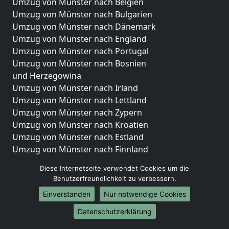
Umzug von Münster nach Belgien
Umzug von Münster nach Bulgarien
Umzug von Münster nach Dänemark
Umzug von Münster nach England
Umzug von Münster nach Portugal
Umzug von Münster nach Bosnien
und Herzegowina
Umzug von Münster nach Irland
Umzug von Münster nach Lettland
Umzug von Münster nach Zypern
Umzug von Münster nach Kroatien
Umzug von Münster nach Estland
Umzug von Münster nach Finnland
Umzug von Münster nach Frankreich
Diese Internetseite verwendet Cookies um die
Umzug von Münster nach Griechenland
Benutzerfreundlichkeit zu verbessern.
Umzug von Münster nach Italien
Einverstanden
Nur notwendige Cookies
Umzug von Münster nach Liechtenstein
Umzug von Münster nach Luxemburg
Datenschutzerklärung
Umzug von Münster nach Niederlande