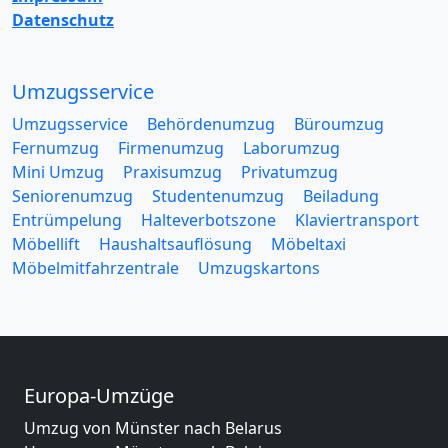
Datenschutz
Umzugsservice
Umzugsservice
Behördenumzug
Büroumzug
Fernumzug
Firmenumzug
Laborumzug
Mini Umzug
Praxisumzug
Privatumzug
Seniorenumzug
Studentenumzug
Beiladung
Entrümpelung
Halteverbotszone
Klaviertransport
Möbellift
Haushaltsauflösung
Möbeltaxi
Möbelmitfahrzentrale
Umzugskartons
Europa-Umzüge
Umzug von Münster nach Belarus