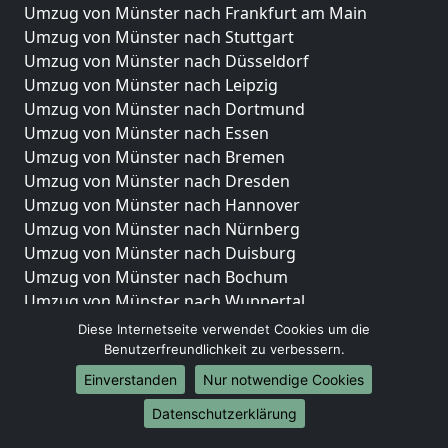
Umzug von Münster nach Frankfurt am Main
Umzug von Münster nach Stuttgart
Umzug von Münster nach Düsseldorf
Umzug von Münster nach Leipzig
Umzug von Münster nach Dortmund
Umzug von Münster nach Essen
Umzug von Münster nach Bremen
Umzug von Münster nach Dresden
Umzug von Münster nach Hannover
Umzug von Münster nach Nürnberg
Umzug von Münster nach Duisburg
Umzug von Münster nach Bochum
Umzug von Münster nach Wuppertal
Umzug von Münster nach Bielefeld
Diese Internetseite verwendet Cookies um die
Umzug von Münster nach Bonn
Benutzerfreundlichkeit zu verbessern.
Umzug von Münster nach Münster
Einverstanden
Nur notwendige Cookies
Internationale-Umzüge
Datenschutzerklärung
Umzug von Münster nach Brasilien