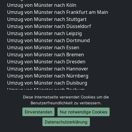
Umzug von Münster nach Köln
Umzug von Münster nach Frankfurt am Main
Umzug von Münster nach Stuttgart
Umzug von Münster nach Düsseldorf
Umzug von Münster nach Leipzig
Umzug von Münster nach Dortmund
Umzug von Münster nach Essen
Umzug von Münster nach Bremen
Umzug von Münster nach Dresden
Umzug von Münster nach Hannover
Umzug von Münster nach Nürnberg
Umzug von Münster nach Duisburg
Umzug von Münster nach Bochum
Umzug von Münster nach Wuppertal
Diese Internetseite verwendet Cookies um die
Benutzerfreundlichkeit zu verbessern.
Umzug von Münster nach Bielefeld
Umzug von Münster nach Bonn
Einverstanden
Nur notwendige Cookies
Umzug von Münster nach Münster
Datenschutzerklärung
Internationale-Umzüge