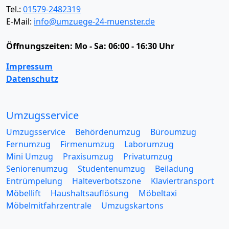
Tel.:
01579-2482319
E-Mail:
info@umzuege-24-muenster.de
Öffnungszeiten:
Mo - Sa: 06:00 - 16:30 Uhr
Impressum
Datenschutz
Umzugsservice
Umzugsservice
Behördenumzug
Büroumzug
Fernumzug
Firmenumzug
Laborumzug
Mini Umzug
Praxisumzug
Privatumzug
Seniorenumzug
Studentenumzug
Beiladung
Entrümpelung
Halteverbotszone
Klaviertransport
Möbellift
Haushaltsauflösung
Möbeltaxi
Möbelmitfahrzentrale
Umzugskartons