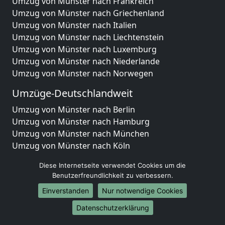
Umzug von Münster nach Frankreich
Umzug von Münster nach Griechenland
Umzug von Münster nach Italien
Umzug von Münster nach Liechtenstein
Umzug von Münster nach Luxemburg
Umzug von Münster nach Niederlande
Umzug von Münster nach Norwegen
Umzüge-Deutschlandweit
Umzug von Münster nach Berlin
Umzug von Münster nach Hamburg
Umzug von Münster nach München
Umzug von Münster nach Köln
Umzug von Münster nach Frankfurt am Main
Diese Internetseite verwendet Cookies um die
Umzug von Münster nach Stuttgart
Benutzerfreundlichkeit zu verbessern.
Umzug von Münster nach Düsseldorf
Einverstanden
Nur notwendige Cookies
Umzug von Münster nach Leipzig
Umzug von Münster nach Dortmund
Datenschutzerklärung
Umzug von Münster nach Essen