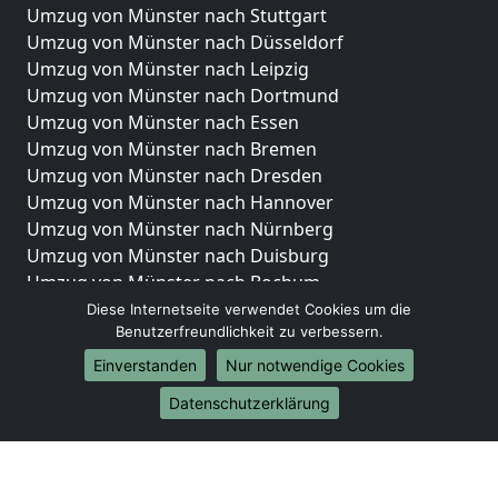
Umzug von Münster nach Stuttgart
Umzug von Münster nach Düsseldorf
Umzug von Münster nach Leipzig
Umzug von Münster nach Dortmund
Umzug von Münster nach Essen
Umzug von Münster nach Bremen
Umzug von Münster nach Dresden
Umzug von Münster nach Hannover
Umzug von Münster nach Nürnberg
Umzug von Münster nach Duisburg
Umzug von Münster nach Bochum
Umzug von Münster nach Wuppertal
Diese Internetseite verwendet Cookies um die
Benutzerfreundlichkeit zu verbessern.
Umzug von Münster nach Bielefeld
Umzug von Münster nach Bonn
Einverstanden
Nur notwendige Cookies
Umzug von Münster nach Münster
Datenschutzerklärung
Internationale-Umzüge
Umzug von Münster nach Brasilien
Umzug von Münster nach Brunei Darussalam