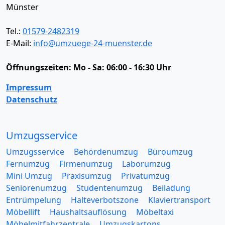
Münster
Tel.:
01579-2482319
E-Mail:
info@umzuege-24-muenster.de
Öffnungszeiten:
Mo - Sa: 06:00 - 16:30 Uhr
Impressum
Datenschutz
Umzugsservice
Umzugsservice
Behördenumzug
Büroumzug
Fernumzug
Firmenumzug
Laborumzug
Mini Umzug
Praxisumzug
Privatumzug
Seniorenumzug
Studentenumzug
Beiladung
Entrümpelung
Halteverbotszone
Klaviertransport
Möbellift
Haushaltsauflösung
Möbeltaxi
Möbelmitfahrzentrale
Umzugskartons