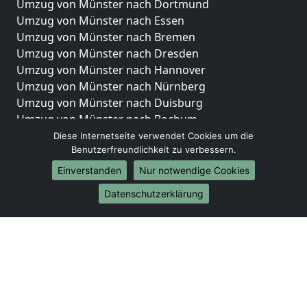
Umzug von Münster nach Dortmund
Umzug von Münster nach Essen
Umzug von Münster nach Bremen
Umzug von Münster nach Dresden
Umzug von Münster nach Hannover
Umzug von Münster nach Nürnberg
Umzug von Münster nach Duisburg
Umzug von Münster nach Bochum
Umzug von Münster nach Wuppertal
Diese Internetseite verwendet Cookies um die
Benutzerfreundlichkeit zu verbessern.
Umzug von Münster nach Bielefeld
Umzug von Münster nach Bonn
Einverstanden
Nur notwendige Cookies
Umzug von Münster nach Münster
Datenschutzerklärung
Internationale-Umzüge
Umzug von Münster nach Brasilien
Umzug von Münster nach Brunei Darussalam
Umzug von Münster nach Burkina Faso
Umzug von Münster nach Burundi
Umzug von Münster nach Chile