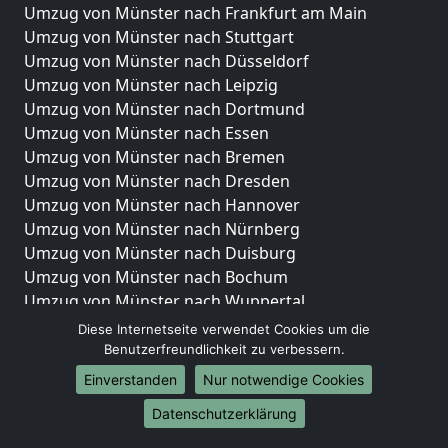
Umzug von Münster nach Frankfurt am Main
Umzug von Münster nach Stuttgart
Umzug von Münster nach Düsseldorf
Umzug von Münster nach Leipzig
Umzug von Münster nach Dortmund
Umzug von Münster nach Essen
Umzug von Münster nach Bremen
Umzug von Münster nach Dresden
Umzug von Münster nach Hannover
Umzug von Münster nach Nürnberg
Umzug von Münster nach Duisburg
Umzug von Münster nach Bochum
Umzug von Münster nach Wuppertal
Umzug von Münster nach Bielefeld
Diese Internetseite verwendet Cookies um die
Umzug von Münster nach Bonn
Benutzerfreundlichkeit zu verbessern.
Umzug von Münster nach Münster
Einverstanden
Nur notwendige Cookies
Internationale-Umzüge
Datenschutzerklärung
Umzug von Münster nach Brasilien