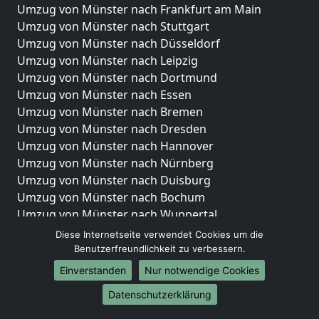
Umzug von Münster nach Frankfurt am Main
Umzug von Münster nach Stuttgart
Umzug von Münster nach Düsseldorf
Umzug von Münster nach Leipzig
Umzug von Münster nach Dortmund
Umzug von Münster nach Essen
Umzug von Münster nach Bremen
Umzug von Münster nach Dresden
Umzug von Münster nach Hannover
Umzug von Münster nach Nürnberg
Umzug von Münster nach Duisburg
Umzug von Münster nach Bochum
Umzug von Münster nach Wuppertal
Umzug von Münster nach Bielefeld
Diese Internetseite verwendet Cookies um die
Umzug von Münster nach Bonn
Benutzerfreundlichkeit zu verbessern.
Umzug von Münster nach Münster
Einverstanden
Nur notwendige Cookies
Internationale-Umzüge
Datenschutzerklärung
Umzug von Münster nach Brasilien