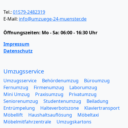
Tel.:
01579-2482319
E-Mail:
info@umzuege-24-muenster.de
Öffnungszeiten:
Mo - Sa: 06:00 - 16:30 Uhr
Impressum
Datenschutz
Umzugsservice
Umzugsservice
Behördenumzug
Büroumzug
Fernumzug
Firmenumzug
Laborumzug
Mini Umzug
Praxisumzug
Privatumzug
Seniorenumzug
Studentenumzug
Beiladung
Entrümpelung
Halteverbotszone
Klaviertransport
Möbellift
Haushaltsauflösung
Möbeltaxi
Möbelmitfahrzentrale
Umzugskartons