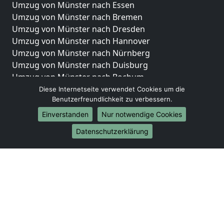
Umzug von Münster nach Essen
Umzug von Münster nach Bremen
Umzug von Münster nach Dresden
Umzug von Münster nach Hannover
Umzug von Münster nach Nürnberg
Umzug von Münster nach Duisburg
Umzug von Münster nach Bochum
Umzug von Münster nach Wuppertal
Diese Internetseite verwendet Cookies um die
Benutzerfreundlichkeit zu verbessern.
Umzug von Münster nach Bielefeld
Umzug von Münster nach Bonn
Einverstanden
Nur notwendige Cookies
Umzug von Münster nach Münster
Datenschutzerklärung
Internationale-Umzüge
Umzug von Münster nach Brasilien
Umzug von Münster nach Brunei Darussalam
Umzug von Münster nach Burkina Faso
Umzug von Münster nach Burundi
Umzug von Münster nach Chile
Umzug von Münster nach China