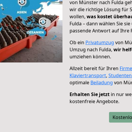
von Münster nach Fulda geh
wir die richtige Lösung für
wollen,
was kostet überh
Fulda – dann wählen Sie sie
passende Antwort auf Ihre 
Ob ein
Privatumzug
von Mün
Umzug nach Fulda,
wir hel
umziehen können.
Allzeit bereit für Ihren
Firm
Klaviertransport
,
Studente
optimale
Beiladung
von Mün
Erhalten Sie jetzt
in nur we
kostenfreie Angebote.
Kostenlo