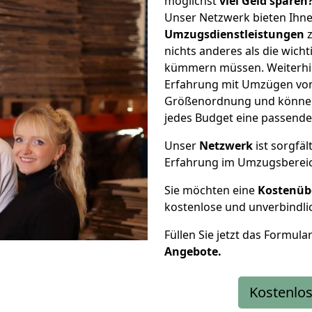
möglichst
viel Geld sparen
Unser Netzwerk bieten Ihn
Umzugsdienstleistungen
z
nichts anderes als die wic
kümmern müssen. Weiterhin
Erfahrung mit Umzügen von 
Größenordnung und können 
jedes Budget eine passende
Unser
Netzwerk
ist sorgfäl
Erfahrung im Umzugsberei
Sie möchten eine
Kostenüb
kostenlose und unverbindli
Füllen Sie jetzt das Formula
Angebote.
Kostenlos