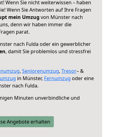
t! Wenn Sie nicht weiterwissen – haben
 Sie! Wenn Sie Antworten auf Ihre Fragen
aupt mein Umzug
von Münster nach
 uns, denn wir haben immer die
Fragen parat.
ster nach Fulda oder ein gewerblicher
fen
, damit Sie problemlos und stressfrei
enumzug
,
Seniorenumzug
,
Tresor
– &
numzug
in Münster,
Fernumzug
oder eine
ster nach Fulda.
nigen Minuten unverbindliche und
se Angebote erhalten