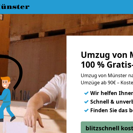
ünster
Umzug von M
100 % Grati
Umzug von Münster na
Umzüge ab 90€ – Koste
✓
Wir helfen Ihne
✓
Schnell & unverb
✓
Finden Sie das 
blitzschnell ko