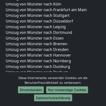
Umzug von Münster nach Köln
Umzug von Münster nach Frankfurt am Main
Umzug von Münster nach Stuttgart
Umzug von Münster nach Düsseldorf
Umzug von Münster nach Leipzig
Umzug von Münster nach Dortmund
Umzug von Münster nach Essen
Umzug von Münster nach Bremen
Umzug von Münster nach Dresden
Umzug von Münster nach Hannover
Umzug von Münster nach Nürnberg
Umzug von Münster nach Duisburg
Umzug von Münster nach Bochum
Umzug von Münster nach Wuppertal
Diese Internetseite verwendet Cookies um die
Benutzerfreundlichkeit zu verbessern.
Umzug von Münster nach Bielefeld
Umzug von Münster nach Bonn
Einverstanden
Nur notwendige Cookies
Umzug von Münster nach Münster
Datenschutzerklärung
Internationale-Umzüge