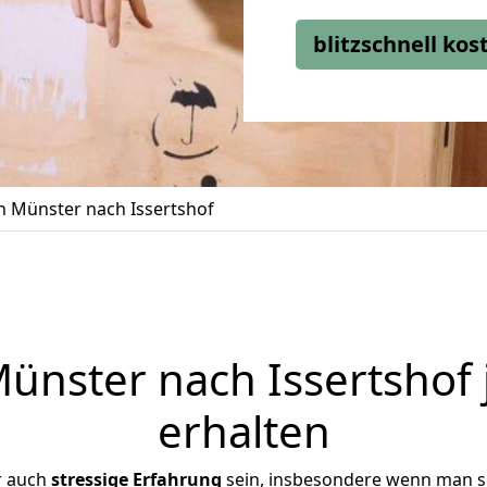
blitzschnell ko
 Münster nach Issertshof
nster nach Issertshof 
erhalten
r auch
stressige
Erfahrung
sein, insbesondere wenn man s