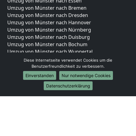
Umzug von Münster nach Essen
Umzug von Münster nach Bremen
Umzug von Münster nach Dresden
Umzug von Münster nach Hannover
Umzug von Münster nach Nürnberg
Umzug von Münster nach Duisburg
Umzug von Münster nach Bochum
Umzug von Münster nach Wuppertal
Umzug von Münster nach Bielefeld
Diese Internetseite verwendet Cookies um die
Umzug von Münster nach Bonn
Benutzerfreundlichkeit zu verbessern.
Umzug von Münster nach Münster
Einverstanden
Nur notwendige Cookies
Internationale-Umzüge
Datenschutzerklärung
Umzug von Münster nach Brasilien
Umzug von Münster nach Brunei Darussalam
Umzug von Münster nach Burkina Faso
Umzug von Münster nach Burundi
Umzug von Münster nach Chile
Umzug von Münster nach China