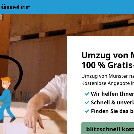
ünster
Umzug von M
100 % Grati
Umzug von Münster na
Kostenlose Angebote i
✓
Wir helfen Ihne
✓
Schnell & unverb
✓
Finden Sie das 
blitzschnell ko