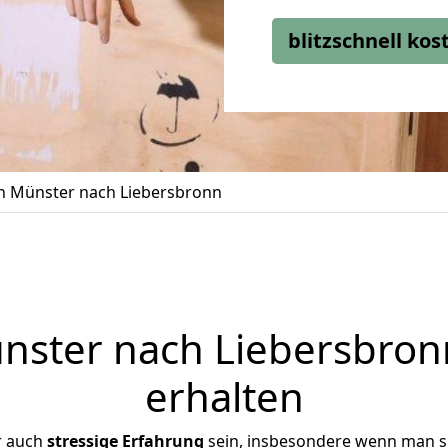
blitzschnell ko
 Münster nach Liebersbronn
ster nach Liebersbronn
erhalten
r auch
stressige
Erfahrung
sein, insbesondere wenn man s