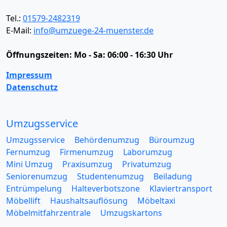
Tel.:
01579-2482319
E-Mail:
info@umzuege-24-muenster.de
Öffnungszeiten:
Mo - Sa: 06:00 - 16:30 Uhr
Impressum
Datenschutz
Umzugsservice
Umzugsservice
Behördenumzug
Büroumzug
Fernumzug
Firmenumzug
Laborumzug
Mini Umzug
Praxisumzug
Privatumzug
Seniorenumzug
Studentenumzug
Beiladung
Entrümpelung
Halteverbotszone
Klaviertransport
Möbellift
Haushaltsauflösung
Möbeltaxi
Möbelmitfahrzentrale
Umzugskartons