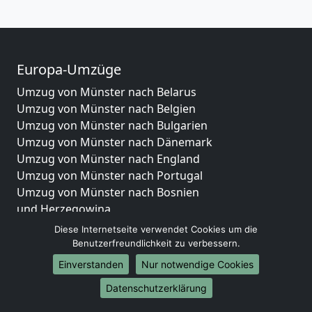
Europa-Umzüge
Umzug von Münster nach Belarus
Umzug von Münster nach Belgien
Umzug von Münster nach Bulgarien
Umzug von Münster nach Dänemark
Umzug von Münster nach England
Umzug von Münster nach Portugal
Umzug von Münster nach Bosnien
und Herzegowina
Umzug von Münster nach Irland
Diese Internetseite verwendet Cookies um die
Umzug von Münster nach Lettland
Benutzerfreundlichkeit zu verbessern.
Umzug von Münster nach Zypern
Einverstanden
Nur notwendige Cookies
Umzug von Münster nach Kroatien
Datenschutzerklärung
Umzug von Münster nach Estland
Umzug von Münster nach Finnland