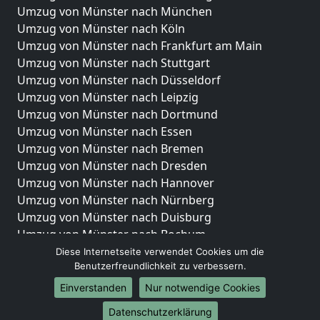
Umzug von Münster nach München
Umzug von Münster nach Köln
Umzug von Münster nach Frankfurt am Main
Umzug von Münster nach Stuttgart
Umzug von Münster nach Düsseldorf
Umzug von Münster nach Leipzig
Umzug von Münster nach Dortmund
Umzug von Münster nach Essen
Umzug von Münster nach Bremen
Umzug von Münster nach Dresden
Umzug von Münster nach Hannover
Umzug von Münster nach Nürnberg
Umzug von Münster nach Duisburg
Umzug von Münster nach Bochum
Umzug von Münster nach Wuppertal
Diese Internetseite verwendet Cookies um die
Benutzerfreundlichkeit zu verbessern.
Umzug von Münster nach Bielefeld
Umzug von Münster nach Bonn
Einverstanden
Nur notwendige Cookies
Umzug von Münster nach Münster
Datenschutzerklärung