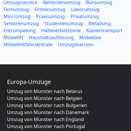
Umzugsservice
Behördenumzug
Büroumzug
Fernumzug
Firmenumzug
Laborumzug
Mini Umzug
Praxisumzug
Privatumzug
Seniorenumzug
Studentenumzug
Beiladung
Entrümpelung
Halteverbotszone
Klaviertransport
Möbellift
Haushaltsauflösung
Möbeltaxi
Möbelmitfahrzentrale
Umzugskartons
Europa-Umzüge
Umzug von Münster nach Belarus
Umzug von Münster nach Belgien
Umzug von Münster nach Bulgarien
Umzug von Münster nach Dänemark
Umzug von Münster nach England
Umzug von Münster nach Portugal