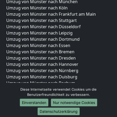
Umzug von Münster nach München
Umzug von Münster nach Köln
Umzug von Münster nach Frankfurt am Main
Umzug von Münster nach Stuttgart
Umzug von Münster nach Düsseldorf
Umzug von Münster nach Leipzig
Umzug von Münster nach Dortmund
Umzug von Münster nach Essen
Umzug von Münster nach Bremen
Umzug von Münster nach Dresden
Umzug von Münster nach Hannover
Umzug von Münster nach Nürnberg
Umzug von Münster nach Duisburg
Umzug von Münster nach Bochum
Umzug von Münster nach Wuppertal
Diese Internetseite verwendet Cookies um die
Benutzerfreundlichkeit zu verbessern.
Umzug von Münster nach Bielefeld
Umzug von Münster nach Bonn
Einverstanden
Nur notwendige Cookies
Umzug von Münster nach Münster
Datenschutzerklärung