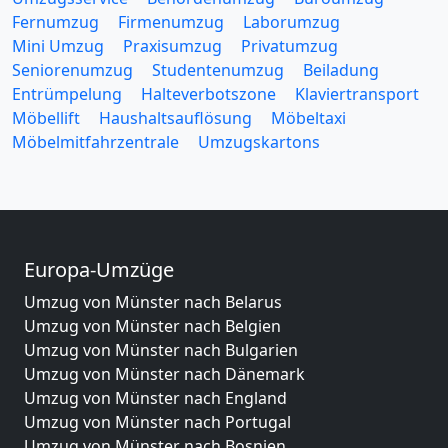
Fernumzug
Firmenumzug
Laborumzug
Mini Umzug
Praxisumzug
Privatumzug
Seniorenumzug
Studentenumzug
Beiladung
Entrümpelung
Halteverbotszone
Klaviertransport
Möbellift
Haushaltsauflösung
Möbeltaxi
Möbelmitfahrzentrale
Umzugskartons
Europa-Umzüge
Umzug von Münster nach Belarus
Umzug von Münster nach Belgien
Umzug von Münster nach Bulgarien
Umzug von Münster nach Dänemark
Umzug von Münster nach England
Umzug von Münster nach Portugal
Umzug von Münster nach Bosnien