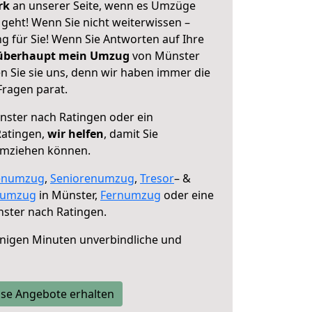
erk
an unserer Seite, wenn es Umzüge
geht! Wenn Sie nicht weiterwissen –
ng für Sie! Wenn Sie Antworten auf Ihre
 überhaupt mein Umzug
von Münster
n Sie sie uns, denn wir haben immer die
Fragen parat.
ster nach Ratingen oder ein
Ratingen,
wir helfen
, damit Sie
umziehen können.
enumzug
,
Seniorenumzug
,
Tresor
– &
numzug
in Münster,
Fernumzug
oder eine
ster nach Ratingen.
nigen Minuten unverbindliche und
se Angebote erhalten