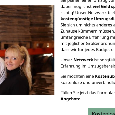
Sie planen einen Umzug vo
dabei möglichst
viel Geld 
richtig! Unser Netzwerk bi
kostengünstige Umzugsdi
Sie sich um nichts anderes 
Zuhause kümmern müssen. W
umfangreiche Erfahrung m
mit jeglicher Größenordnun
dass wir für jedes Budget 
Unser
Netzwerk
ist sorgfäl
Erfahrung im Umzugsberei
Sie möchten eine
Kostenüb
kostenlose und unverbindli
Füllen Sie jetzt das Formula
Angebote.
Kostenlos