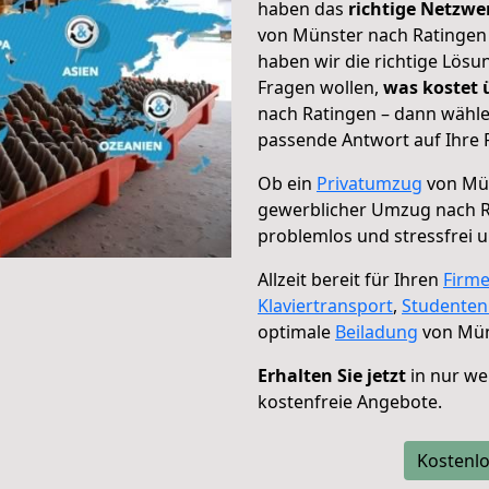
haben das
richtige Netzw
von Münster nach Ratingen 
haben wir die richtige Lösu
Fragen wollen,
was kostet
nach Ratingen – dann wähle
passende Antwort auf Ihre 
Ob ein
Privatumzug
von Mün
gewerblicher Umzug nach 
problemlos und stressfrei 
Allzeit bereit für Ihren
Firm
Klaviertransport
,
Studente
optimale
Beiladung
von Mün
Erhalten Sie jetzt
in nur we
kostenfreie Angebote.
Kostenlo