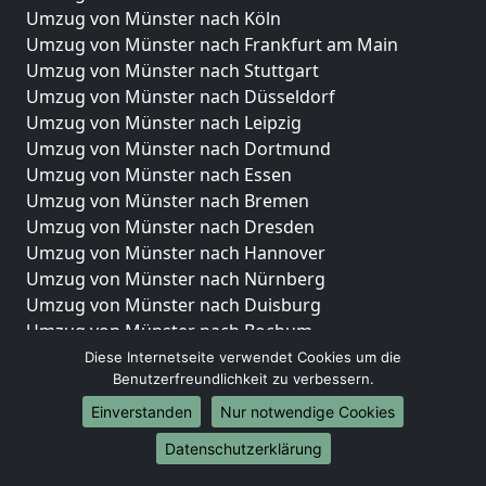
Umzug von Münster nach Köln
Umzug von Münster nach Frankfurt am Main
Umzug von Münster nach Stuttgart
Umzug von Münster nach Düsseldorf
Umzug von Münster nach Leipzig
Umzug von Münster nach Dortmund
Umzug von Münster nach Essen
Umzug von Münster nach Bremen
Umzug von Münster nach Dresden
Umzug von Münster nach Hannover
Umzug von Münster nach Nürnberg
Umzug von Münster nach Duisburg
Umzug von Münster nach Bochum
Umzug von Münster nach Wuppertal
Diese Internetseite verwendet Cookies um die
Benutzerfreundlichkeit zu verbessern.
Umzug von Münster nach Bielefeld
Umzug von Münster nach Bonn
Einverstanden
Nur notwendige Cookies
Umzug von Münster nach Münster
Datenschutzerklärung
Internationale-Umzüge