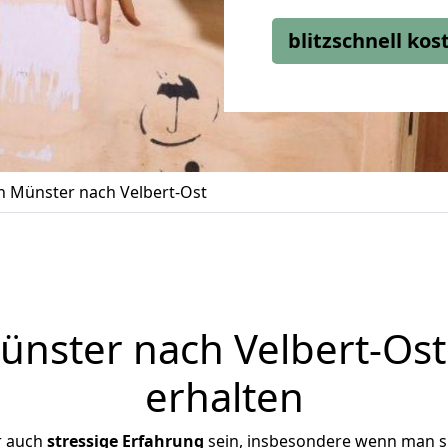
blitzschnell ko
 Münster nach Velbert-Ost
nster nach Velbert-Ost 
erhalten
r auch
stressige
Erfahrung
sein, insbesondere wenn man s