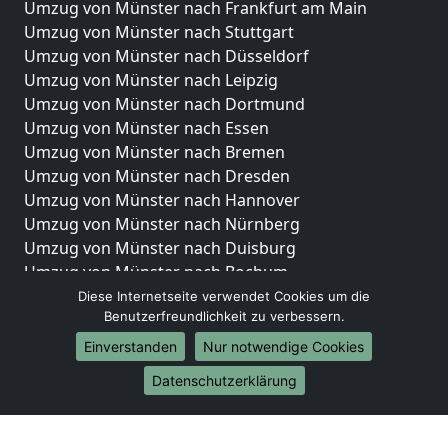
Umzug von Münster nach Frankfurt am Main
Umzug von Münster nach Stuttgart
Umzug von Münster nach Düsseldorf
Umzug von Münster nach Leipzig
Umzug von Münster nach Dortmund
Umzug von Münster nach Essen
Umzug von Münster nach Bremen
Umzug von Münster nach Dresden
Umzug von Münster nach Hannover
Umzug von Münster nach Nürnberg
Umzug von Münster nach Duisburg
Umzug von Münster nach Bochum
Umzug von Münster nach Wuppertal
Diese Internetseite verwendet Cookies um die
Benutzerfreundlichkeit zu verbessern.
Umzug von Münster nach Bielefeld
Umzug von Münster nach Bonn
Einverstanden
Nur notwendige Cookies
Umzug von Münster nach Münster
Datenschutzerklärung
Internationale-Umzüge
Umzug von Münster nach Brasilien