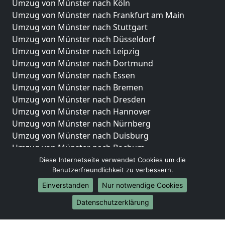
Umzug von Münster nach Köln
Umzug von Münster nach Frankfurt am Main
Umzug von Münster nach Stuttgart
Umzug von Münster nach Düsseldorf
Umzug von Münster nach Leipzig
Umzug von Münster nach Dortmund
Umzug von Münster nach Essen
Umzug von Münster nach Bremen
Umzug von Münster nach Dresden
Umzug von Münster nach Hannover
Umzug von Münster nach Nürnberg
Umzug von Münster nach Duisburg
Umzug von Münster nach Bochum
Umzug von Münster nach Wuppertal
Diese Internetseite verwendet Cookies um die
Benutzerfreundlichkeit zu verbessern.
Umzug von Münster nach Bielefeld
Umzug von Münster nach Bonn
Einverstanden
Nur notwendige Cookies
Umzug von Münster nach Münster
Datenschutzerklärung
Internationale-Umzüge