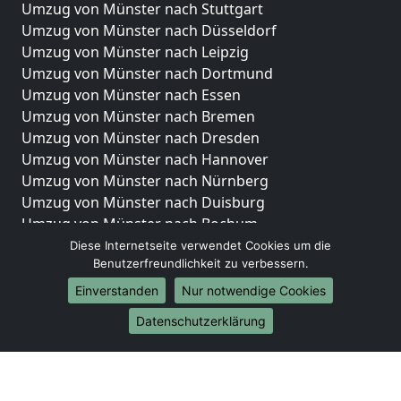
Umzug von Münster nach Stuttgart
Umzug von Münster nach Düsseldorf
Umzug von Münster nach Leipzig
Umzug von Münster nach Dortmund
Umzug von Münster nach Essen
Umzug von Münster nach Bremen
Umzug von Münster nach Dresden
Umzug von Münster nach Hannover
Umzug von Münster nach Nürnberg
Umzug von Münster nach Duisburg
Umzug von Münster nach Bochum
Umzug von Münster nach Wuppertal
Diese Internetseite verwendet Cookies um die
Benutzerfreundlichkeit zu verbessern.
Umzug von Münster nach Bielefeld
Umzug von Münster nach Bonn
Einverstanden
Nur notwendige Cookies
Umzug von Münster nach Münster
Datenschutzerklärung
Internationale-Umzüge
Umzug von Münster nach Brasilien
Umzug von Münster nach Brunei Darussalam