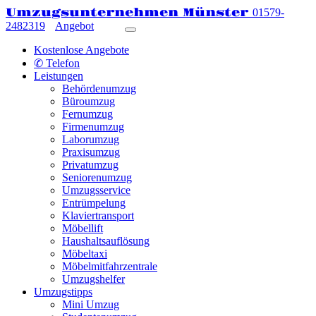
Umzugsunternehmen Münster
01579-
2482319
Angebot
Kostenlose Angebote
✆ Telefon
Leistungen
Behördenumzug
Büroumzug
Fernumzug
Firmenumzug
Laborumzug
Praxisumzug
Privatumzug
Seniorenumzug
Umzugsservice
Entrümpelung
Klaviertransport
Möbellift
Haushaltsauflösung
Möbeltaxi
Möbelmitfahrzentrale
Umzugshelfer
Umzugstipps
Mini Umzug