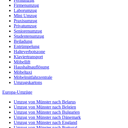
Fernumzug
Firmenumzug
Laborumzug
Mini Umzug
Praxisumzug
Privatumzug
Seniorenumzug
Studentenumzug
Beiladung
Entrümpelung
Halteverbotszone
Klaviertransport
Möbellift
Haushaltsauflösung
Möbeltaxi
Möbelmitfahrzentrale
Umzugskartons
Europa-Umzüge
Umzug von Münster nach Belarus
Umzug von Münster nach Belgien
Umzug von Münster nach Bulgarien
Umzug von Münster nach Dänemark
Umzug von Münster nach England
Umzug von Münster nach Portugal