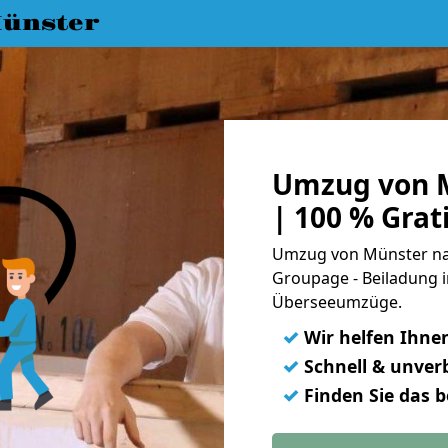
ünster
Umzug von M
| 100 % Gra
Umzug von Münster nac
Groupage - Beiladung i
Überseeumzüge.
✓
Wir helfen Ihne
✓
Schnell & unverb
✓
Finden Sie das 