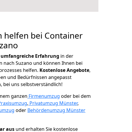
 helfen bei Container
uzano
r
umfangreiche Erfahrung
in der
 nach Suzano und können Ihnen bei
prozesses helfen.
K
ostenlose Angebote
,
ben und Bedürfnissen angepasst
 bei uns selbstverständlich!
einem ganzen
Firmenumzug
oder bei dem
Praxisumzug
,
Privatumzug Münster
,
numzug
oder
Behördenumzug Münster
lar aus
und erhalten Sie kostenlose