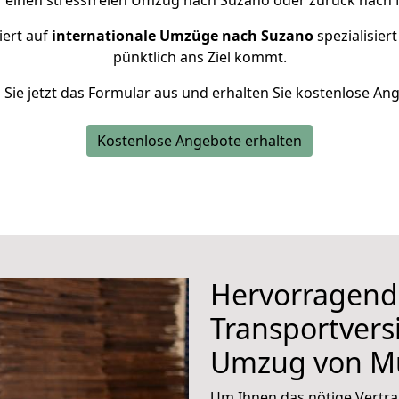
r einen stressfreien Umzug nach Suzano oder zurück nach 
iert auf
internationale Umzüge nach Suzano
spezialisier
pünktlich ans Ziel kommt.
n Sie jetzt das Formular aus und erhalten Sie kostenlose An
Kostenlose Angebote erhalten
Hervorragend
Transportvers
Umzug von M
Um Ihnen das nötige Vertra