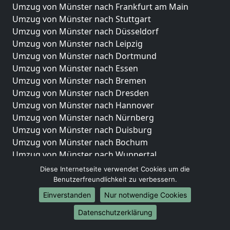
Umzug von Münster nach Frankfurt am Main
Umzug von Münster nach Stuttgart
Umzug von Münster nach Düsseldorf
Umzug von Münster nach Leipzig
Umzug von Münster nach Dortmund
Umzug von Münster nach Essen
Umzug von Münster nach Bremen
Umzug von Münster nach Dresden
Umzug von Münster nach Hannover
Umzug von Münster nach Nürnberg
Umzug von Münster nach Duisburg
Umzug von Münster nach Bochum
Umzug von Münster nach Wuppertal
Umzug von Münster nach Bielefeld
Diese Internetseite verwendet Cookies um die
Umzug von Münster nach Bonn
Benutzerfreundlichkeit zu verbessern.
Umzug von Münster nach Münster
Einverstanden
Nur notwendige Cookies
Internationale-Umzüge
Datenschutzerklärung
Umzug von Münster nach Brasilien